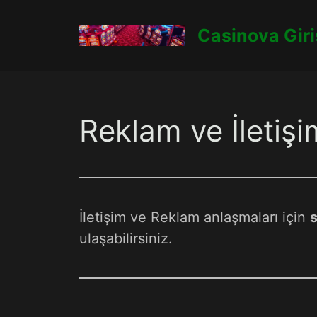
İçeriğe
atla
Casinova Giri
Reklam ve İletişi
İletişim ve Reklam anlaşmaları için
ulaşabilirsiniz.