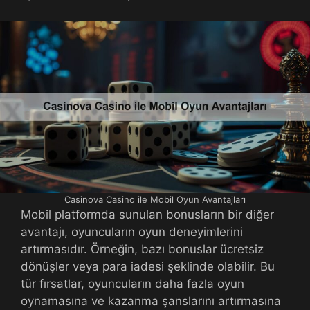
Casinova Casino ile Mobil Oyun Avantajları
Mobil platformda sunulan bonusların bir diğer
avantajı, oyuncuların oyun deneyimlerini
artırmasıdır. Örneğin, bazı bonuslar ücretsiz
dönüşler veya para iadesi şeklinde olabilir. Bu
tür fırsatlar, oyuncuların daha fazla oyun
oynamasına ve kazanma şanslarını artırmasına