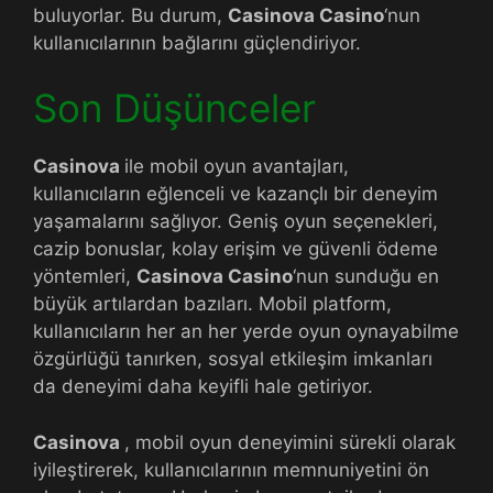
buluyorlar. Bu durum,
Casinova Casino
‘nun
kullanıcılarının bağlarını güçlendiriyor.
Son Düşünceler
Casinova
ile mobil oyun avantajları,
kullanıcıların eğlenceli ve kazançlı bir deneyim
yaşamalarını sağlıyor. Geniş oyun seçenekleri,
cazip bonuslar, kolay erişim ve güvenli ödeme
yöntemleri,
Casinova Casino
‘nun sunduğu en
büyük artılardan bazıları. Mobil platform,
kullanıcıların her an her yerde oyun oynayabilme
özgürlüğü tanırken, sosyal etkileşim imkanları
da deneyimi daha keyifli hale getiriyor.
Casinova
, mobil oyun deneyimini sürekli olarak
iyileştirerek, kullanıcılarının memnuniyetini ön