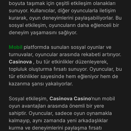
boyuta taşımak için çeşitli etkileşim olanakları
sunuyor. Kullanıcılar, diğer oyuncularla iletişim
kurarak, oyun deneyimlerini paylaşabiliyorlar. Bu
sosyal etkileşim, oyuncuların daha eğlenceli bir
deneyim yaşamasını sağlıyor.
Mobil
platformda sunulan sosyal oyunlar ve
turnuvalar, oyuncular arasında rekabeti artırıyor.
Casinova
, bu tür etkinlikler düzenleyerek,
topluluk oluşturma fırsatı sunuyor. Oyuncular, bu
tür etkinlikler sayesinde hem eğleniyor hem de
kazanma şansı yakalıyorlar.
Sosyal etkileşim,
Casinova Casino
’nun mobil
oyun avantajları arasında önemli bir yere
sahiptir. Oyuncular, sadece oyun oynamakla
kalmayıp, aynı zamanda yeni arkadaşlıklar
kurma ve deneyimlerini paylaşma fırsatı