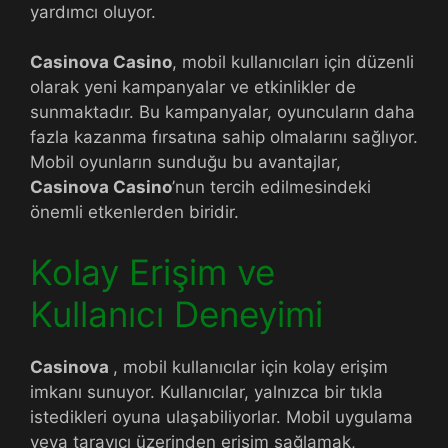
yardımcı oluyor.
Casinova Casino
, mobil kullanıcıları için düzenli
olarak yeni kampanyalar ve etkinlikler de
sunmaktadır. Bu kampanyalar, oyuncuların daha
fazla kazanma fırsatına sahip olmalarını sağlıyor.
Mobil oyunların sunduğu bu avantajlar,
Casinova Casino
’nun tercih edilmesindeki
önemli etkenlerden biridir.
Kolay Erişim ve
Kullanıcı Deneyimi
Casinova
, mobil kullanıcılar için kolay erişim
imkanı sunuyor. Kullanıcılar, yalnızca bir tıkla
istedikleri oyuna ulaşabiliyorlar. Mobil uygulama
veya tarayıcı üzerinden erişim sağlamak,