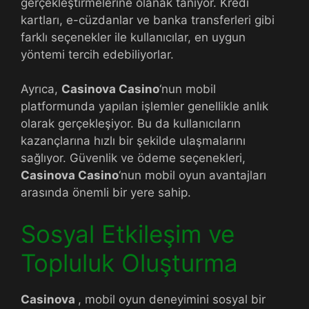
gerçekleştirmelerine olanak tanıyor. Kredi
kartları, e-cüzdanlar ve banka transferleri gibi
farklı seçenekler ile kullanıcılar, en uygun
yöntemi tercih edebiliyorlar.
Ayrıca,
Casinova Casino
‘nun mobil
platformunda yapılan işlemler genellikle anlık
olarak gerçekleşiyor. Bu da kullanıcıların
kazançlarına hızlı bir şekilde ulaşmalarını
sağlıyor. Güvenlik ve ödeme seçenekleri,
Casinova Casino
‘nun mobil oyun avantajları
arasında önemli bir yere sahip.
Sosyal Etkileşim ve
Topluluk Oluşturma
Casinova
, mobil oyun deneyimini sosyal bir