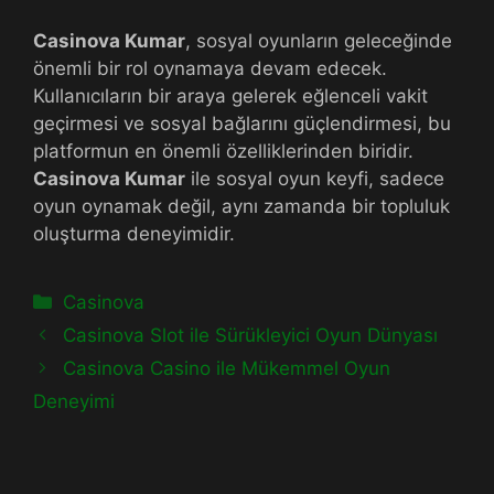
Casinova Kumar
, sosyal oyunların geleceğinde
önemli bir rol oynamaya devam edecek.
Kullanıcıların bir araya gelerek eğlenceli vakit
geçirmesi ve sosyal bağlarını güçlendirmesi, bu
platformun en önemli özelliklerinden biridir.
Casinova Kumar
ile sosyal oyun keyfi, sadece
oyun oynamak değil, aynı zamanda bir topluluk
oluşturma deneyimidir.
Kategoriler
Casinova
Casinova Slot ile Sürükleyici Oyun Dünyası
Casinova Casino ile Mükemmel Oyun
Deneyimi