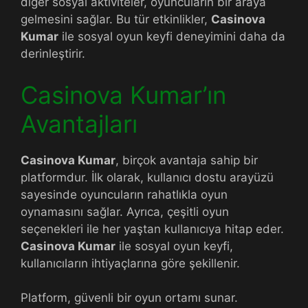
diğer sosyal aktiviteler, oyuncuların bir araya
gelmesini sağlar. Bu tür etkinlikler,
Casinova
Kumar
ile sosyal oyun keyfi deneyimini daha da
derinleştirir.
Casinova Kumar’ın
Avantajları
Casinova Kumar
, birçok avantaja sahip bir
platformdur. İlk olarak, kullanıcı dostu arayüzü
sayesinde oyuncuların rahatlıkla oyun
oynamasını sağlar. Ayrıca, çeşitli oyun
seçenekleri ile her yaştan kullanıcıya hitap eder.
Casinova Kumar
ile sosyal oyun keyfi,
kullanıcıların ihtiyaçlarına göre şekillenir.
Platform, güvenli bir oyun ortamı sunar.