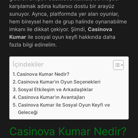
karşılamak adına kullanıcı dostu bir arayüz
sunuyor. Ayrıca, platformda yer alan oyunlar,
hem bireysel hem de grup halinde oynanabilme
imkanı ile dikkat çekiyor. Şimdi,
Casinova
Kumar
ile sosyal oyun keyfi hakkında daha
fazla bilgi edinelim.
İçindekiler
Casinova Kumar Nedir?
Casinova Kumar’ın Oyun Seçenekleri
Sosyal Etkileşim ve Arkadaşlıklar
Casinova Kumar’ın Avantajları
Casinova Kumar ile Sosyal Oyun Keyfi ve
Geleceği
Casinova Kumar Nedir?