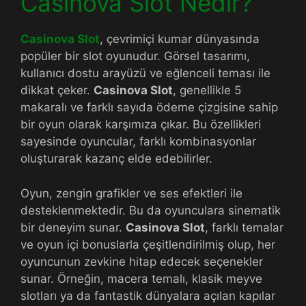
Casinova Slot Nedir?
Casinova Slot
, çevrimiçi kumar dünyasında
popüler bir slot oyunudur. Görsel tasarımı,
kullanıcı dostu arayüzü ve eğlenceli teması ile
dikkat çeker.
Casinova Slot
, genellikle 5
makaralı ve farklı sayıda ödeme çizgisine sahip
bir oyun olarak karşımıza çıkar. Bu özellikleri
sayesinde oyuncular, farklı kombinasyonlar
oluşturarak kazanç elde edebilirler.
Oyun, zengin grafikler ve ses efektleri ile
desteklenmektedir. Bu da oyunculara sinematik
bir deneyim sunar.
Casinova Slot
, farklı temalar
ve oyun içi bonuslarla çeşitlendirilmiş olup, her
oyuncunun zevkine hitap edecek seçenekler
sunar. Örneğin, macera temalı, klasik meyve
slotları ya da fantastik dünyalara açılan kapılar