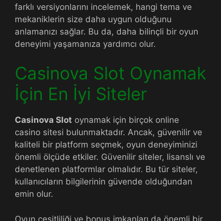
farklı versiyonlarını incelemek, hangi tema ve
mekaniklerin size daha uygun olduğunu
anlamanızı sağlar. Bu da, daha bilinçli bir oyun
deneyimi yaşamanıza yardımcı olur.
Casinova Slot Oynamak
İçin En İyi Siteler
Casinova Slot
oynamak için birçok online
casino sitesi bulunmaktadır. Ancak, güvenilir ve
kaliteli bir platform seçmek, oyun deneyiminizi
önemli ölçüde etkiler. Güvenilir siteler, lisanslı ve
denetlenen platformlar olmalıdır. Bu tür siteler,
kullanıcıların bilgilerinin güvende olduğundan
emin olur.
Oyun çeşitliliği ve bonus imkanları da önemli bir