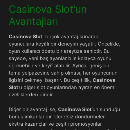
Casinova Slot’un
Avantajları
Casinova Slot
, birçok avantaj sunarak
oyunculara keyifli bir deneyim yaşatır. Öncelikle,
oyun kullanıcı dostu bir arayüze sahiptir. Bu
sayede, yeni başlayanlar bile kolayca oyunu
öğrenebilir ve keyif alabilir. Ayrıca, geniş bir
tema yelpazesine sahip olması, her oyuncunun
ilgisini çekmeyi başarır. Bu çeşitlilik,
Casinova
Slot
‘u diğer slot oyunlarından ayıran en önemli
özelliklerden biridir.
Diğer bir avantaj ise,
Casinova Slot
‘un sunduğu
bonus imkanlarıdır. Ücretsiz döndürmeler,
ekstra kazançlar ve çeşitli promosyonlar