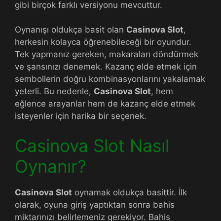
gibi birçok farklı versiyonu mevcuttur.
Oynanışı oldukça basit olan
Casinova Slot
,
herkesin kolayca öğrenebileceği bir oyundur.
Tek yapmanız gereken, makaraları döndürmek
ve şansınızı denemek. Kazanç elde etmek için
sembollerin doğru kombinasyonlarını yakalamak
yeterli. Bu nedenle,
Casinova Slot
, hem
eğlence arayanlar hem de kazanç elde etmek
isteyenler için harika bir seçenek.
Casinova Slot Nasıl
Oynanır?
Casinova Slot
oynamak oldukça basittir. İlk
olarak, oyuna giriş yaptıktan sonra bahis
miktarınızı belirlemeniz gerekiyor. Bahis