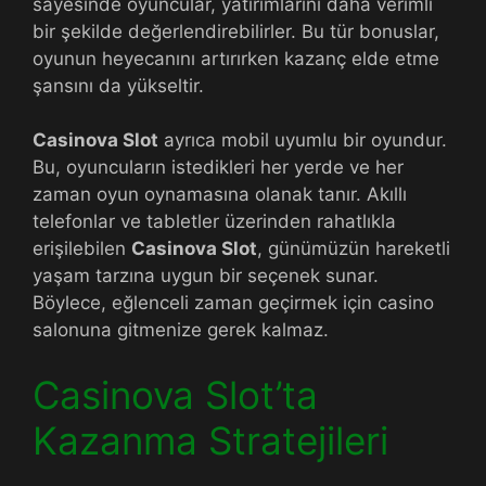
sayesinde oyuncular, yatırımlarını daha verimli
bir şekilde değerlendirebilirler. Bu tür bonuslar,
oyunun heyecanını artırırken kazanç elde etme
şansını da yükseltir.
Casinova Slot
ayrıca mobil uyumlu bir oyundur.
Bu, oyuncuların istedikleri her yerde ve her
zaman oyun oynamasına olanak tanır. Akıllı
telefonlar ve tabletler üzerinden rahatlıkla
erişilebilen
Casinova Slot
, günümüzün hareketli
yaşam tarzına uygun bir seçenek sunar.
Böylece, eğlenceli zaman geçirmek için casino
salonuna gitmenize gerek kalmaz.
Casinova Slot’ta
Kazanma Stratejileri