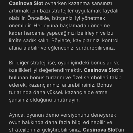
Casinova Slot
oynarken kazanma şansınızı
artırmak için bazı stratejiler uygulamak faydalı
olabilir. Öncelikle, bütçenizi iyi yönetmek
önemlidir. Her oyuna başlamadan önce ne
kadar harcama yapacağınızı belirleyin ve bu
limite sadık kalın. Böylece, kayıplarınızı kontrol
altına alabilir ve eğlencenizi sürdürebilirsiniz.
Bir diğer strateji ise, oyun içindeki bonusları ve
özellikleri iyi değerlendirmektir.
Casinova Slot
‘ta
bulunan bonus turlarını ve özel sembolleri takip
ederek, kazançlarınızı artırabilirsiniz. Bonus
turlarında daha yüksek kazanç elde etme
şansınız olduğunu unutmayın.
Ayrıca, oyunun demo versiyonunu deneyerek
oyun hakkında daha fazla bilgi edinebilir ve
stratejilerinizi geliştirebilirsiniz.
Casinova Slot
‘un