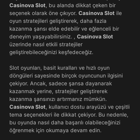
Casinova Slot
, bu alanda dikkat çeken bir
seçenek olarak öne çıkıyor.
Casinova Slot
ile
oyun stratejileri geliştirerek, daha fazla
kazanma şansı elde edebilir ve eğlenceli bir
deneyim yaşayabilirsiniz. ,
Casinova Slot
üzerinde nasıl etkili stratejiler
geliştirebileceğinizi keşfedeceğiz.
Slot oyunları, basit kuralları ve hızlı oyun
döngüleri sayesinde birçok oyuncunun ilgisini
çekiyor. Ancak, sadece şansa dayanarak
kazanmak yerine, stratejiler geliştirerek
kazanma şansınızı artırmanız mümkün.
Casinova Slot
, kullanıcı dostu arayüzü ve çeşitli
tema seçenekleri ile dikkat çekiyor. Bu nedenle,
bu oyunda nasıl daha başarılı olabileceğinizi
öğrenmek için okumaya devam edin.