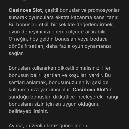
Casinova Slot
, çeşitli bonuslar ve promosyonlar
sunarak oyunculara ekstra kazanma şansı tanır.
Bu bonusları etkili bir şekilde değerlendirmek,
oyun deneyiminizi önemli ölçüde artırabilir.
Örneğin, hoş geldin bonusları veya bedava
dönüş fırsatları, daha fazla oyun oynamanızı
sağlar.
Bonusları kullanırken dikkatli olmalısınız. Her
bonusun belirli şartları ve koşulları vardır. Bu
şartları anlamak, bonusunuzu en iyi şekilde
kullanmanıza yardımcı olur.
Casinova Slot
‘un
sunduğu bonusları dikkatlice inceleyerek, hangi
bonusların sizin için en uygun olduğunu
belirleyebilirsiniz.
Ayrıca, düzenli olarak güncellenen