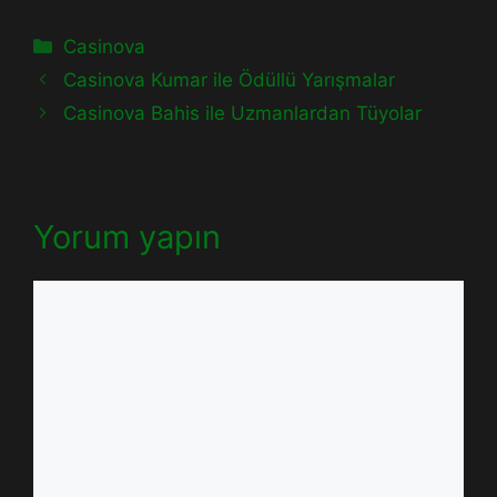
Kategoriler
Casinova
Casinova Kumar ile Ödüllü Yarışmalar
Casinova Bahis ile Uzmanlardan Tüyolar
Yorum yapın
Yorum